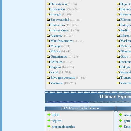
Delicatessen
Deporte
(6 - 66)
Educación
Electro
(29 - 308)
Energía
Entrete
(3 - 60)
Espiritualidad
Fábrica
(11 - 36)
Financiero
Fotogra
(11 - 355)
Instituciones
Jardín
(11 - 33)
(
Juguetes
Libros
(14 - 24)
Manifestaciones
Market
(13 - 55)
Menaje
Motocic
(5 - 11)
Música
Náutica
(24 - 43)
Organismos
Otros
(10 - 27)
(1
Películas
Profesi
(6 - 15)
Regalos
Relojes
(14 - 105)
Salud
Seguri
(34 - 254)
Silvoagropecuaria
Transpo
(8 - 64)
Vestuario
VideoJ
(19 - 211)
Últimas Pymes
PYMES con Ficha Técnica
BAR
Ateli
seguro
apime
tearomalosandes
Empo