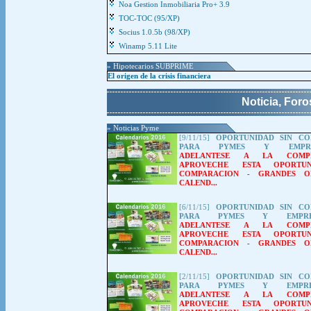
Noa Gestion Inmobiliaria Pro+ 3.9
TOC-TOC (95/XP)
Socius 1.0.5b (98/XP)
Winamp 5.11 Lite
» Hipotecarios SUBPRIME
El origen de la crisis financiera
Noticia, For
» Noticias Pyme
[9/11/15]
OPORTUNIDAD SIN CO
PARA PYMES Y EMPREN
ADELANTESE A LA COMPET
APROVECHE ESTA OPORTUN
COMPARACION
-
GRANDES O
CALEND...
[6/11/15]
OPORTUNIDAD SIN CO
PARA PYMES Y EMPREN
ADELANTESE A LA COMPET
APROVECHE ESTA OPORTUN
COMPARACION
-
GRANDES O
CALEND...
[2/11/15]
OPORTUNIDAD SIN CO
PARA PYMES Y EMPREN
ADELANTESE A LA COMPET
APROVECHE ESTA OPORTUN