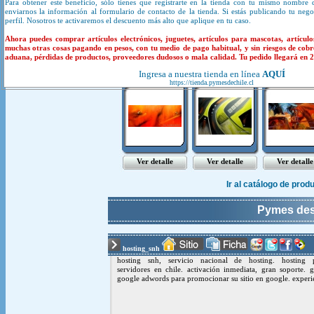
Para obtener este beneficio, sólo tienes que registrarte en la tienda con tu mismo nombre 
enviarnos la información al formulario de contacto de la tienda. Si estás publicando tu neg
perfil. Nosotros te activaremos el descuento más alto que aplique en tu caso.
Productos y servicios de
Ahora puedes comprar artículos electrónicos, juguetes, artículos para mascotas, artículo
muchas otras cosas pagando en pesos, con tu medio de pago habitual, y sin riesgos de cobr
aduana, pérdidas de productos, proveedores dudosos o mala calidad. Tu pedido llegará en 20
cuadros ab..
cuadros mo..
cuadros mo.
Ingresa a nuestra tienda en línea
AQUÍ
https://tienda.pymesdechile.cl
Ver detalle
Ver detalle
Ver detalle
Ir al catálogo de pro
Pymes de
hosting_snh
hosting snh, servicio nacional de hosting. hosting pr
servidores en chile. activación inmediata, gran soporte. g
google adwords para promocionar su sitio en google. experi