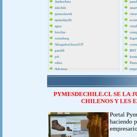
AtelierAnis
pane
inkchile
smar
quierolaweb
vitra
apimelipulli
acon
agua
vitra
bioclim
comp
rozenberg
Inget
Abogados1hora1UF
cons
pato66
BNT
job
host
cdius
Pint
Advanza
empr
PYMESDECHILE.CL SE LA 
CHILENOS Y LES 
Portal Pym
haciendo p
empresario