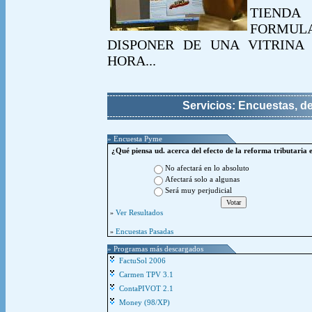
TIEND
FORMUL
DISPONER DE UNA VITRINA 
HORA...
Servicios: Encuestas, d
» Encuesta Pyme
¿Qué piensa ud. acerca del efecto de la reforma tributaria 
No afectará en lo absoluto
Afectará solo a algunas
Será muy perjudicial
Ver Resultados
»
Encuestas Pasadas
»
» Programas más descargados
FactuSol 2006
Carmen TPV 3.1
ContaPIVOT 2.1
Money (98/XP)