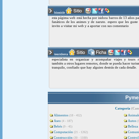
bionicle
esta págima web está hecha por isidora barros de 13 años pa
fanáticos de los animes y de naruto. espero que les guste
invito a visitar mi web y a aportar con sus comentario
tourxlorca
especialista en organizar y acompañar viajes y tours r
también a otros lugares remotos, donde se pueda hacer turi
tranquilo, confiado que hay alguien destrás de cada detalle.
Pymes
Categoría
(Cant
Alimentos
Animal
(18 - 452)
Aseo
Autos
(4 - 187)
(
Bebés
Belleza
(9 - 45)
Computación
Comuni
(21 - 1262)
Construcción
Control
(30 - 1100)