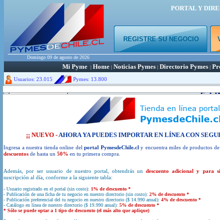
PORTAL Y DIR
REGISTRE SU NEGOCIO
Domingo 09 de agosto de 2026
Mi Pyme
Home
Noticias Pymes
Directorio Pymes
Pr
|
|
|
|
Usuarios: 23.015
Pymes:
13.800
Portal y directorio de empren
¿ Busca Emp
¡¡ NUEVO -
AHORA YA PUEDES IMPORTAR EN LÍNEA CON SEGU
Ingresa a nuestra tienda online del
portal PymesdeChile.cl
y encuentra miles de productos d
descuentos
de hasta un
50%
en tu primera compra.
Además, por ser usuario de nuestro portal, obtendrás un
descuento adicional y para s
VER DIRECTORIO PYMES
suscripción al día, conforme a la siguiente tabla:
- Usuario registrado en el portal (sin costo):
1% de descuento *
- Publicación de una ficha de tu negocio en nuestro directorio (sin costo):
2% de descuento *
- Publicación preferencial del tu negocio en nuestro directorio ($ 14.990 anual):
4% de descuento *
- Catálogo en línea de nuestro directorio ($ 19.990 anual):
5% de descuento *
REGISTRE SU NEGOCIO
* Sólo se puede optar a 1 tipo de descuento (el más alto que aplique)