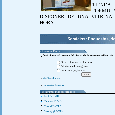
TIEND
FORMUL
DISPONER DE UNA VITRINA 
HORA...
Servicios: Encuestas, d
» Encuesta Pyme
¿Qué piensa ud. acerca del efecto de la reforma tributaria 
No afectará en lo absoluto
Afectará solo a algunas
Será muy perjudicial
Ver Resultados
»
Encuestas Pasadas
»
» Programas más descargados
FactuSol 2006
Carmen TPV 3.1
ContaPIVOT 2.1
Money (98/XP)