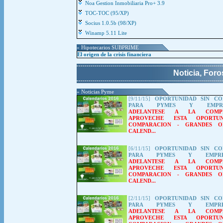
Noa Gestion Inmobiliaria Pro+ 3.9
TOC-TOC (95/XP)
Socius 1.0.5b (98/XP)
Winamp 5.11 Lite
» Hipotecarios SUBPRIME
El origen de la crisis financiera
Noticia, For
» Noticias Pyme
[9/11/15]
OPORTUNIDAD SIN CO
PARA PYMES Y EMPREN
ADELANTESE A LA COMPET
APROVECHE ESTA OPORTUN
COMPARACION
-
GRANDES O
CALEND...
[6/11/15]
OPORTUNIDAD SIN CO
PARA PYMES Y EMPREN
ADELANTESE A LA COMPET
APROVECHE ESTA OPORTUN
COMPARACION
-
GRANDES O
CALEND...
[2/11/15]
OPORTUNIDAD SIN CO
PARA PYMES Y EMPREN
ADELANTESE A LA COMPET
APROVECHE ESTA OPORTUN