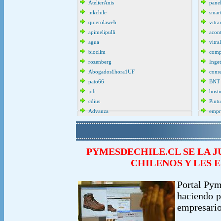
AtelierAnis
pane
inkchile
smar
quierolaweb
vitra
apimelipulli
acon
agua
vitra
bioclim
comp
rozenberg
Inget
Abogados1hora1UF
cons
pato66
BNT
job
host
cdius
Pint
Advanza
empr
PYMESDECHILE.CL SE LA 
CHILENOS Y LES 
Portal Pym
haciendo p
empresario