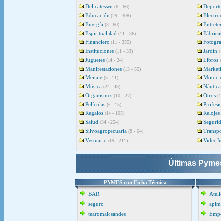
Delicatessen
Deporte
(6 - 66)
Educación
Electro
(29 - 308)
Energía
Entrete
(3 - 60)
Espiritualidad
Fábrica
(11 - 36)
Financiero
Fotogra
(11 - 355)
Instituciones
Jardín
(11 - 33)
(
Juguetes
Libros
(14 - 24)
Manifestaciones
Market
(13 - 55)
Menaje
Motocic
(5 - 11)
Música
Náutica
(24 - 43)
Organismos
Otros
(10 - 27)
(1
Películas
Profesi
(6 - 15)
Regalos
Relojes
(14 - 105)
Salud
Seguri
(34 - 254)
Silvoagropecuaria
Transpo
(8 - 64)
Vestuario
VideoJ
(19 - 211)
Últimas Pymes
PYMES con Ficha Técnica
BAR
Ateli
seguro
apime
tearomalosandes
Empo