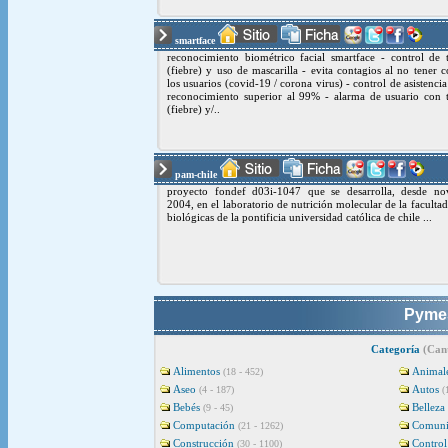
smartface
reconocimiento biométrico facial smartface - control de 
(fiebre) y uso de mascarilla - evita contagios al no tener 
los usuarios (covid-19 / corona virus) - control de asistencia
reconocimiento superior al 99% - alarma de usuario con 
(fiebre) y/..
pam-chile
proyecto fondef d03i-1047 que se desarrolla, desde no
2004, en el laboratorio de nutrición molecular de la facultad
biológicas de la pontificia universidad católica de chile ...
Pymes
Categoría
(Cant
Alimentos
Animal
(18 - 452)
Aseo
Autos
(4 - 187)
(
Bebés
Belleza
(9 - 45)
Computación
Comuni
(21 - 1262)
Construcción
Control
(30 - 1100)