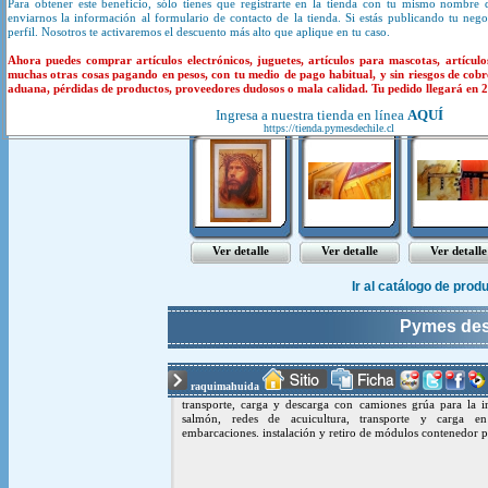
Para obtener este beneficio, sólo tienes que registrarte en la tienda con tu mismo nombre 
enviarnos la información al formulario de contacto de la tienda. Si estás publicando tu neg
perfil. Nosotros te activaremos el descuento más alto que aplique en tu caso.
Productos y servicios de
Ahora puedes comprar artículos electrónicos, juguetes, artículos para mascotas, artículo
muchas otras cosas pagando en pesos, con tu medio de pago habitual, y sin riesgos de cobr
aduana, pérdidas de productos, proveedores dudosos o mala calidad. Tu pedido llegará en 20
grabado se..
cuadros te..
cuadros mo.
Ingresa a nuestra tienda en línea
AQUÍ
https://tienda.pymesdechile.cl
Ver detalle
Ver detalle
Ver detalle
Ir al catálogo de pro
Pymes de
raquimahuida
transporte, carga y descarga con camiones grúa para la in
salmón, redes de acuicultura, transporte y carga e
embarcaciones. instalación y retiro de módulos contenedor p