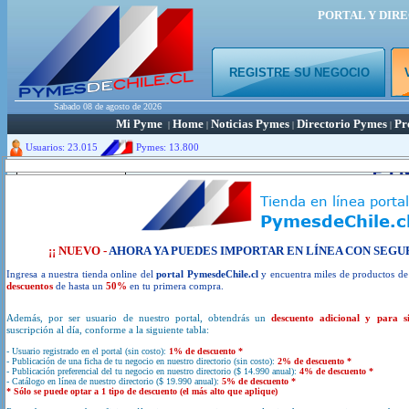
PORTAL Y DIR
REGISTRE SU NEGOCIO
Sabado 08 de agosto de 2026
Mi Pyme
Home
Noticias Pymes
Directorio Pymes
Pr
|
|
|
|
Usuarios: 23.015
Pymes:
13.800
Portal y directorio de empren
¿ Busca Emp
¡¡ NUEVO -
AHORA YA PUEDES IMPORTAR EN LÍNEA CON SEGU
Ingresa a nuestra tienda online del
portal PymesdeChile.cl
y encuentra miles de productos d
descuentos
de hasta un
50%
en tu primera compra.
Además, por ser usuario de nuestro portal, obtendrás un
descuento adicional y para s
VER DIRECTORIO PYMES
suscripción al día, conforme a la siguiente tabla:
- Usuario registrado en el portal (sin costo):
1% de descuento *
- Publicación de una ficha de tu negocio en nuestro directorio (sin costo):
2% de descuento *
- Publicación preferencial del tu negocio en nuestro directorio ($ 14.990 anual):
4% de descuento *
- Catálogo en línea de nuestro directorio ($ 19.990 anual):
5% de descuento *
REGISTRE SU NEGOCIO
* Sólo se puede optar a 1 tipo de descuento (el más alto que aplique)